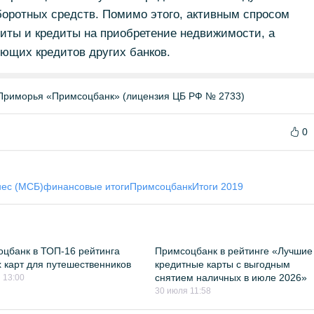
боротных средств. Помимо этого, активным спросом
иты и кредиты на приобретение недвижимости, а
ющих кредитов других банков.
Приморья «Примсоцбанк» (лицензия ЦБ РФ № 2733)
0
нес (МСБ)
финансовые итоги
Примсоцбанк
Итоги 2019
цбанк в ТОП-16 рейтинга
Примсоцбанк в рейтинге «Лучшие
 карт для путешественников
кредитные карты с выгодным
снятием наличных в июле 2026»
 13:00
30 июля 11:58