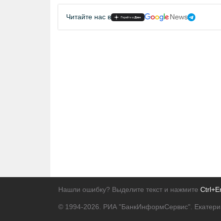
Читайте нас в
Нашли ошибку? Выделите текст и нажмите
Ctrl+E
© 1994-2026.
РИА "БанкИнформСервис". Екатери