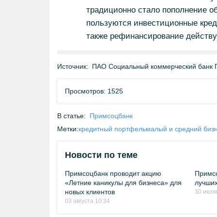
традиционно стало пополнение о
пользуются инвестиционные кред
также рефинансирование действу
Источник:
ПАО Социальный коммерческий банк 
Просмотров: 1525
В статье:
Примсоцбанк
Метки:
кредитный портфель
малый и средний биз
Новости по теме
Примсоцбанк проводит акцию
Примсо
«Летние каникулы для бизнеса» для
лучших
новых клиентов
30 июля
03 августа 10:34