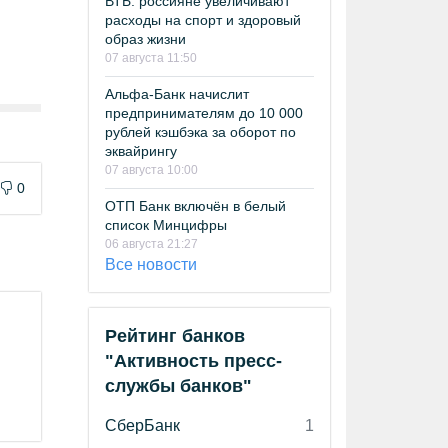
ВТБ: россияне увеличивают
расходы на спорт и здоровый
образ жизни
07 августа 11:50
Альфа-Банк начислит
предпринимателям до 10 000
рублей кэшбэка за оборот по
эквайрингу
07 августа 10:00
0
ОТП Банк включён в белый
список Минцифры
06 августа 21:27
Все новости
Рейтинг банков
"Активность пресс-
службы банков"
СберБанк
1