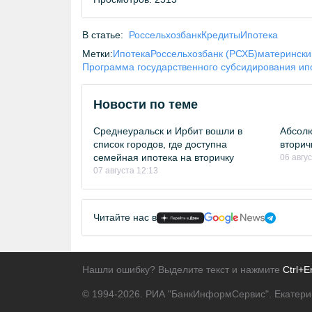
В статье:
Россельхозбанк
Кредиты
Ипотека
Метки:
Ипотека
Россельхозбанк (РСХБ)
матерински
Программа государственного субсидирования ип
Новости по теме
Среднеуральск и Ирбит вошли в
Абсолю
список городов, где доступна
вторич
семейная ипотека на вторичку
06 авгу
07 августа 12:13
Читайте нас в
Нашли ошибку? Выделите текст и нажмите
Ctrl+E
© 1994-2026.
РИА "БанкИнформСервис". Екатери