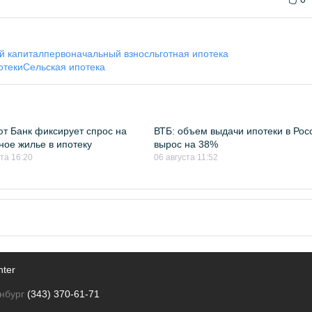
й капитал
первоначальный взнос
льготная ипотека
отеки
Сельская ипотека
т Банк фиксирует спрос на
ВТБ: объем выдачи ипотеки в Рос
ное жилье в ипотеку
вырос на 38%
ста 16:20
06 августа 11:52
nter
нбург
(343) 370-61-71