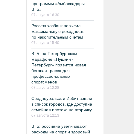
программы «Амбассадоры
ВТБ»
07 августа 16:30
Россельхозбанк повысил
максимальную доходность
по накопительным счетам
07 августа 15:40
ВТБ: на Петербургском
марафоне «Пушкин -
Петербург» появится новая
беговая трасса для
профессиональных
спортсменов
07 августа 12:28
Среднеуральск и Ирбит вошли
в список городов, где доступна
семейная ипотека на вторичку
07 августа 12:13
ВТБ: россияне увеличивают
расходы на спорт и здоровый