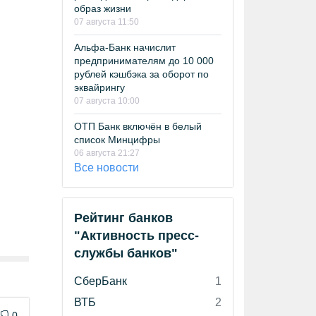
образ жизни
07 августа 11:50
Альфа-Банк начислит
предпринимателям до 10 000
рублей кэшбэка за оборот по
эквайрингу
07 августа 10:00
ОТП Банк включён в белый
список Минцифры
06 августа 21:27
Все новости
Рейтинг банков
"Активность пресс-
службы банков"
СберБанк
1
ВТБ
2
0