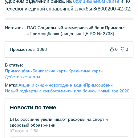
удобном отделении банка, на
официальном сайте
и по
телефону единой справочной службы 8(800)200-42-02.
Источник:
ПАО Социальный коммерческий банк Приморья
«Примсоцбанк» (лицензия ЦБ РФ № 2733)
Просмотров: 1368
0
0
В статье:
Примсоцбанк
Банковские карты
Кредитные карты
Дебетовые карты
Метки:
Акции и скидки
новогодние акции
Примсоцбанк
Новый год
Карты с кэшбэком
мили или бонусы
Новый год 2020
Новости по теме
ВТБ: россияне увеличивают расходы на спорт и
здоровый образ жизни
07 августа 11:50