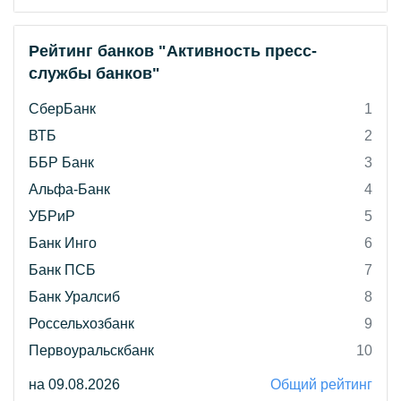
Рейтинг банков "Активность пресс-
службы банков"
СберБанк
1
ВТБ
2
ББР Банк
3
Альфа-Банк
4
УБРиР
5
Банк Инго
6
Банк ПСБ
7
Банк Уралсиб
8
Россельхозбанк
9
Первоуральскбанк
10
на 09.08.2026
Общий рейтинг