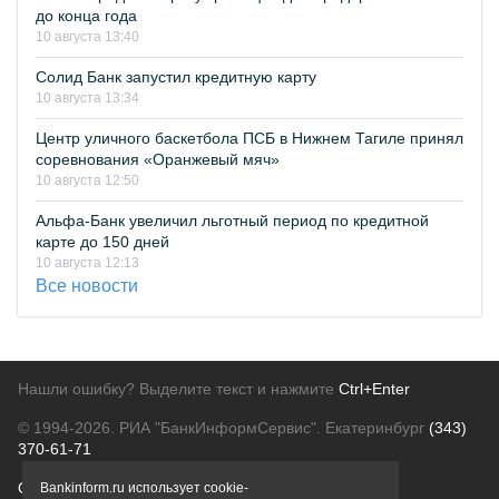
до конца года
10 августа 13:40
Солид Банк запустил кредитную карту
10 августа 13:34
Центр уличного баскетбола ПСБ в Нижнем Тагиле принял
соревнования «Оранжевый мяч»
10 августа 12:50
Альфа-Банк увеличил льготный период по кредитной
карте до 150 дней
10 августа 12:13
Все новости
Нашли ошибку? Выделите текст и нажмите
Ctrl+Enter
© 1994-2026.
РИА "БанкИнформСервис". Екатеринбург
(343)
370-61-71
О проекте
Политика конфиденциальности
Bankinform.ru использует cookie-