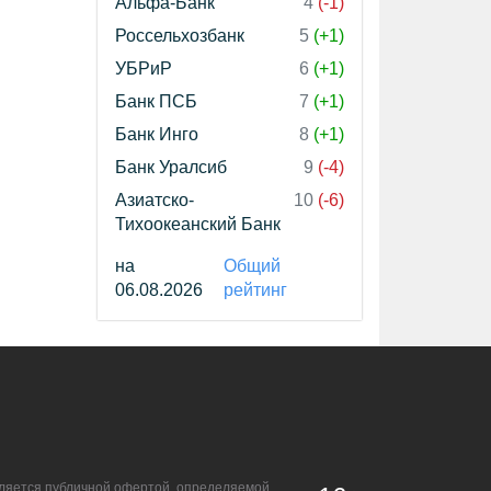
Альфа-Банк
4
(-1)
Россельхозбанк
5
(+1)
УБРиР
6
(+1)
Банк ПСБ
7
(+1)
Банк Инго
8
(+1)
Банк Уралсиб
9
(-4)
Азиатско-
10
(-6)
Тихоокеанский Банк
на
Общий
06.08.2026
рейтинг
является публичной офертой, определяемой