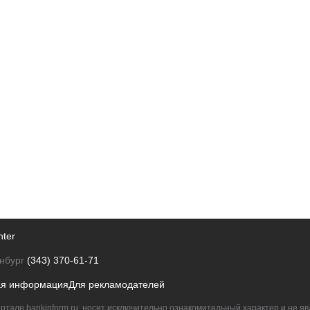
nter
нбург
(343) 370-61-71
ая информация
Для рекламодателей
ртале bankinform.ru, носит исключительно ознакомительный характер и не 