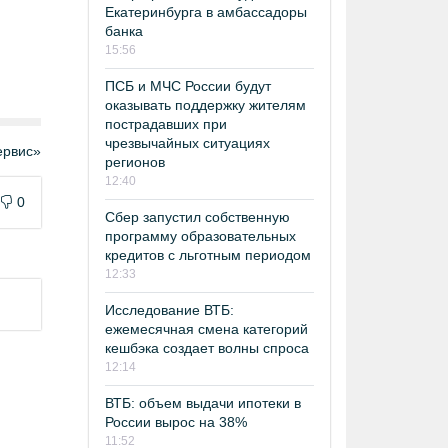
Екатеринбурга в амбассадоры
банка
15:56
ПСБ и МЧС России будут
оказывать поддержку жителям
пострадавших при
чрезвычайных ситуациях
рвис»
регионов
12:40
0
Сбер запустил собственную
программу образовательных
кредитов с льготным периодом
12:33
Исследование ВТБ:
ежемесячная смена категорий
кешбэка создает волны спроса
12:14
ВТБ: объем выдачи ипотеки в
России вырос на 38%
11:52