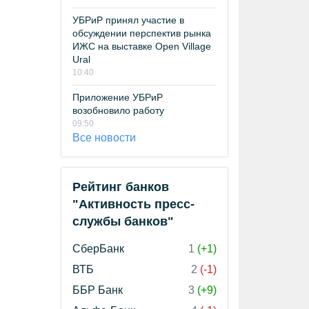
УБРиР принял участие в
обсуждении перспектив рынка
ИЖС на выставке Open Village
Ural
10:40
Приложение УБРиР
возобновило работу
09:50
Все новости
Рейтинг банков
"Активность пресс-
службы банков"
СберБанк
1
(+1)
ВТБ
2
(-1)
ББР Банк
3
(+9)