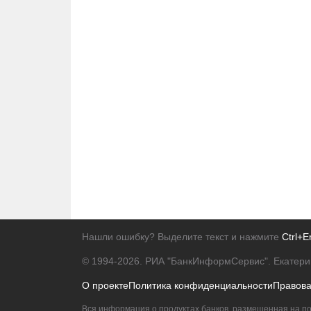
Нашли ошибку? Выделите текст и нажмите
Ctrl+E
© 1994-2026.
РИА "БанкИнформСервис". Екатери
О проекте
Политика конфиденциальности
Правов
Вся информация о продуктах банков, размещенная на по