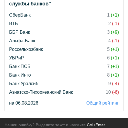
службы банков"
СберБанк
1
(+1)
ВТБ
2
(-1)
ББР Банк
3
(+9)
Альфа-Банк
4
(-1)
Россельхозбанк
5
(+1)
УБРиР
6
(+1)
Банк ПСБ
7
(+1)
Банк Инго
8
(+1)
Банк Уралсиб
9
(-4)
Азиатско-Тихоокеанский Банк
10
(-6)
на 06.08.2026
Общий рейтинг
Нашли ошибку? Выделите текст и нажмите
Ctrl+Enter