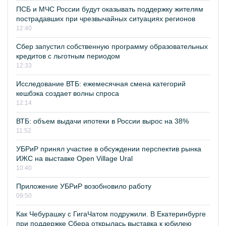
ПСБ и МЧС России будут оказывать поддержку жителям
пострадавших при чрезвычайных ситуациях регионов
12:40
Сбер запустил собственную программу образовательных
кредитов с льготным периодом
12:33
Исследование ВТБ: ежемесячная смена категорий
кешбэка создает волны спроса
12:14
ВТБ: объем выдачи ипотеки в России вырос на 38%
11:52
УБРиР принял участие в обсуждении перспектив рынка
ИЖС на выставке Open Village Ural
10:40
Приложение УБРиР возобновило работу
09:50
Как Чебурашку с ГигаЧатом подружили. В Екатеринбурге
при поддержке Сбера открылась выставка к юбилею