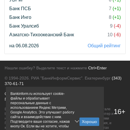
Банк ПСБ
7
(+1)
Банк Инго
8
(+1)
Банк Уралсиб
9
(-4)
Азиатско-Тихоокеанский Банк
10
(-6)
на 06.08.2026
Общий рейтинг
Нашли ошибку? Выделите текст и нажмите
Ctrl+Enter
© 1994-2026.
РИА "БанкИнформСервис". Екатеринбург
(343)
370-61-71
О проекте
Политика конфиденциальности
Bankinform.ru использует cookie-
файлы и обрабатывает
Правовая информация
Для рекламодателей
персональные данные с
использованием Яндекс Метрики,
Вся информация о продуктах банков, размещенная на портале
16+
Google Analytics. Это улучшает работу
bankinform.ru, носит исключительно ознакомительный характер и
сайта и взаимодействие с ним.
не является публичной офертой, определяемой положениями
Подтвердите ваше согласие, нажав
ГК РФ. Информация не содержит точного и полного описания, и
кнопу Ок. Если вы не хотите, чтобы
может быть изменена. Конечные условия уточняйте на сайтах