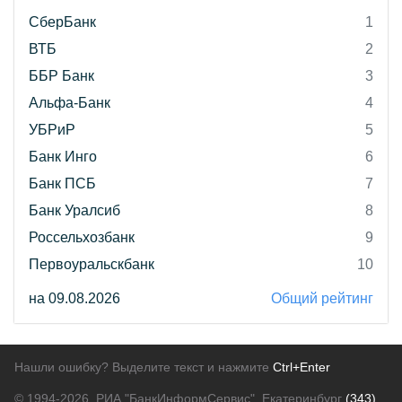
СберБанк
1
ВТБ
2
ББР Банк
3
Альфа-Банк
4
УБРиР
5
Банк Инго
6
Банк ПСБ
7
Банк Уралсиб
8
Россельхозбанк
9
Первоуральскбанк
10
на 09.08.2026
Общий рейтинг
Нашли ошибку? Выделите текст и нажмите
Ctrl+Enter
© 1994-2026.
РИА "БанкИнформСервис". Екатеринбург
(343)