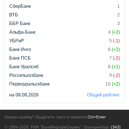
СберБанк
1
ВТБ
2
ББР Банк
3
Альфа-Банк
4
(+2)
УБРиР
5
(-1)
Банк Инго
6
(+2)
Банк ПСБ
7
(-2)
Банк Уралсиб
8
(+1)
Россельхозбанк
9
(-2)
Первоуральскбанк
10
(+2)
на 08.08.2026
Общий рейтинг
Нашли ошибку? Выделите текст и нажмите
Ctrl+Enter
© 1994-2026.
РИА "БанкИнформСервис". Екатеринбург
(343)