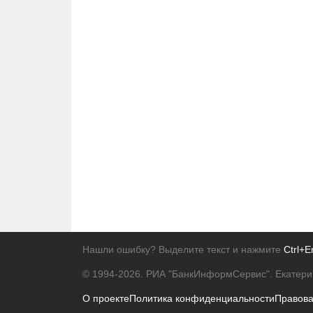
Нашли ошибку? Выделите текст и нажмите
Ctrl+E
© 1994-2026.
РИА "БанкИнформСервис". Екатери
О проекте
Политика конфиденциальности
Правов