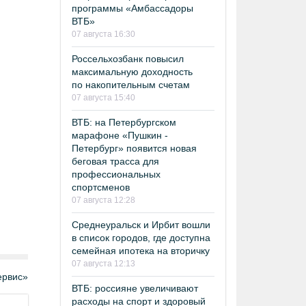
программы «Амбассадоры
ВТБ»
07 августа 16:30
Россельхозбанк повысил
максимальную доходность
по накопительным счетам
07 августа 15:40
ВТБ: на Петербургском
марафоне «Пушкин -
Петербург» появится новая
беговая трасса для
профессиональных
спортсменов
07 августа 12:28
Среднеуральск и Ирбит вошли
в список городов, где доступна
семейная ипотека на вторичку
07 августа 12:13
рвис»
ВТБ: россияне увеличивают
расходы на спорт и здоровый