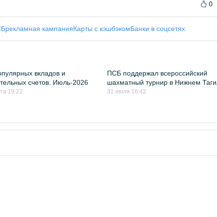
0
СБ
рекламная кампания
Карты с кэшбэком
Банки в соцсетях
пулярных вкладов и
ПСБ поддержал всероссийский
тельных счетов. Июль-2026
шахматный турнир в Нижнем Таг
ста 19:22
31 июля 16:42