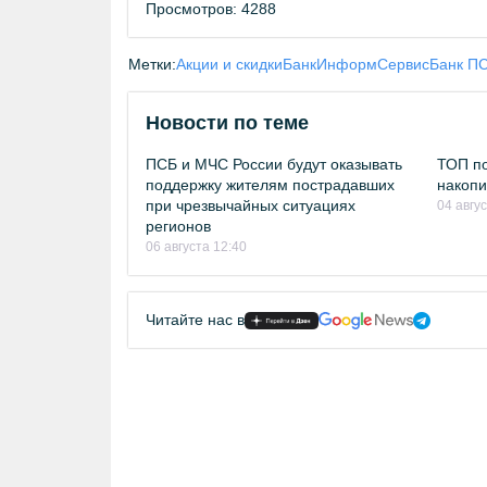
Просмотров: 4288
Метки:
Акции и скидки
БанкИнформСервис
Банк П
Новости по теме
ПСБ и МЧС России будут оказывать
ТОП по
поддержку жителям пострадавших
накопи
при чрезвычайных ситуациях
04 авгу
регионов
06 августа 12:40
Читайте нас в