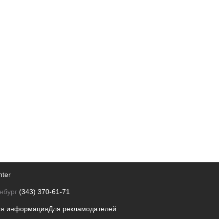
nter
нбург
(343) 370-61-71
ая информация
Для рекламодателей