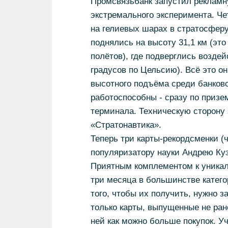
Промсвязьбанк запустил рекламн
экстремального эксперимента. Ч
на гелиевых шарах в стратосферу
поднялись на высоту 31,1 км (эт
полётов), где подверглись воздей
градусов по Цельсию). Всё это о
высотного подъёма среди банковс
работоспособны - сразу по приз
терминала. Техническую сторону
«Стратонавтика».
Теперь три карты-рекордсменки (
популяризатору науки Андрею Ку
Приятным комплементом к уникал
три месяца в большинстве катего
того, чтобы их получить, нужно з
только карты, выпущенные не ране
ней как можно больше покупок. Уч