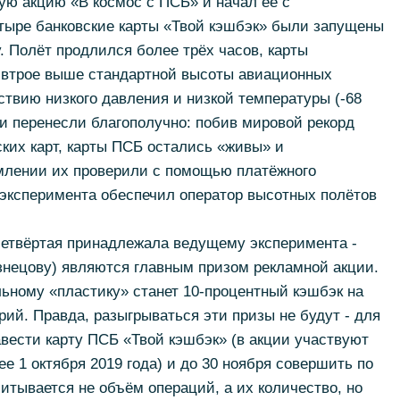
ую акцию «В космос с ПСБ» и начал её с
етыре банковские карты «Твой кэшбэк» были запущены
. Полёт продлился более трёх часов, карты
о втрое выше стандартной высоты авиационных
ствию низкого давления и низкой температуры (-68
ни перенесли благополучно: побив мировой рекорд
ких карт, карты ПСБ остались «живы» и
емлении их проверили с помощью платёжного
 эксперимента обеспечил оператор высотных полётов
четвёртая принадлежала ведущему эксперимента -
знецову) являются главным призом рекламной акции.
ьному «пластику» станет 10-процентный кэшбэк на
рий. Правда, разыгрываться эти призы не будут - для
авести карту ПСБ «Твой кэшбэк» (в акции участвуют
е 1 октября 2019 года) и до 30 ноября совершить по
итывается не объём операций, а их количество, но