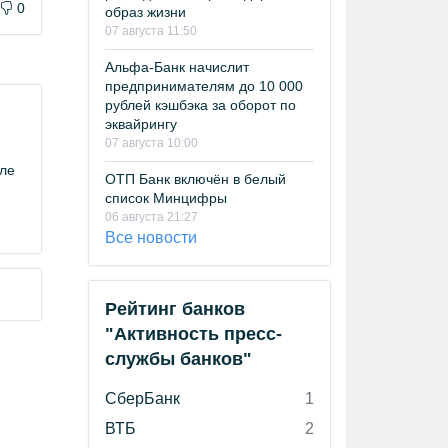
0
образ жизни
07 августа 11:50
Альфа-Банк начислит
предпринимателям до 10 000
рублей кэшбэка за оборот по
эквайрингу
07 августа 10:00
иле
ОТП Банк включён в белый
список Минцифры
06 августа 21:27
Все новости
Рейтинг банков
"Активность пресс-
службы банков"
СберБанк
1
ВТБ
2