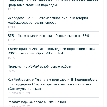
Сбер запустил собственную программу образовательных
кредитов с льготным периодом
12:33
Исследование ВТБ: ежемесячная смена категорий
кешбэка создает волны спроса
12:14
ВТБ: объем выдачи ипотеки в России вырос на 38%
11:52
УБРиР принял участие в обсуждении перспектив рынка
ИЖС на выставке Open Village Ural
10:40
Приложение УБРиР возобновило работу
09:50
Как Чебурашку с ГигаЧатом подружили. В Екатеринбурге
при поддержке Сбера открылась выставка к юбилею
«Союзмультфильма»
05 августа 21:39
Росстат зафиксировал снижение цен
05 августа 21:22