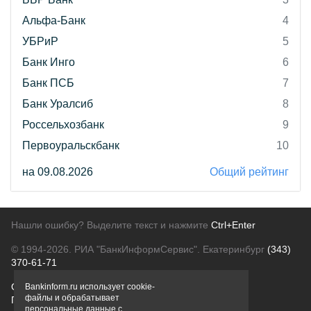
Альфа-Банк
4
УБРиР
5
Банк Инго
6
Банк ПСБ
7
Банк Уралсиб
8
Россельхозбанк
9
Первоуральскбанк
10
на 09.08.2026
Общий рейтинг
Нашли ошибку? Выделите текст и нажмите
Ctrl+Enter
© 1994-2026.
РИА "БанкИнформСервис". Екатеринбург
(343)
370-61-71
О проекте
Политика конфиденциальности
Bankinform.ru использует cookie-
файлы и обрабатывает
Правовая информация
Для рекламодателей
персональные данные с