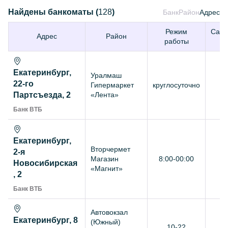
Найдены банкоматы (
128
)
Банк
Район
Адрес
Режим
Cach
Адрес
Район
работы
in
Екатеринбург,
Уралмаш
22-го
Гипермаркет
круглосуточно
+
Партсъезда, 2
«Лента»
Банк ВТБ
Екатеринбург,
Вторчермет
2-я
Магазин
8:00-00:00
+
Новосибирская
«Магнит»
, 2
Банк ВТБ
Автовокзал
Екатеринбург, 8
(Южный)
10-22
+