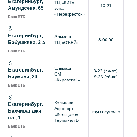
Екатеринбург,
ТЦ «КИТ»,
10-21
+
Амундсена, 65
зона
«Перекресток»
Банк ВТБ
Екатеринбург,
Эльмаш
8-00:00
+
Бабушкина, 2-а
ТЦ «О'КЕЙ»
Банк ВТБ
Эльмаш
Екатеринбург,
8-23 (пн-пт);
СМ
+
Баумана, 26
9-23 (сб-вс)
«Кировский»
Банк ВТБ
Кольцово
Екатеринбург,
Аэропорт
Бахчиванджи
круглосуточно
+
«Кольцово»
пл., 1
Терминал В
Банк ВТБ